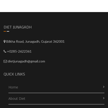
DIET JUNAGADH
Bilkha Road, Junagadh, Gujarat 362001
+0285-2622361
dietjunagadh@gmail.com
QUICK LINKS
Home
About Diet