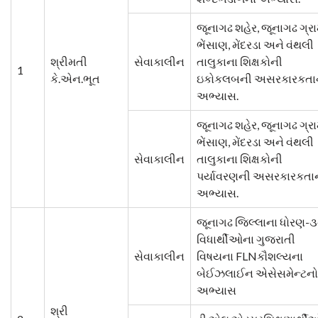
જૂનાગઢ શહેર, જૂનાગઢ ગ્રા
ભેંસાણ, મેંદરડા અને વંથલી
શ્રીમતી
સેવાકાલીન
તાલુકાના શિક્ષકોની
1
કે.એન.ભૂત
ઇકોકલબની અસરકારકતા
અભ્યાસ.
જૂનાગઢ શહેર, જૂનાગઢ ગ્રા
ભેંસાણ, મેંદરડા અને વંથલી
સેવાકાલીન
તાલુકાના શિક્ષકોની
પર્યાવરણની અસરકારકતા
અભ્યાસ.
જૂનાગઢ જિલ્લાના ધોરણ-૩
વિધાર્થીઓના ગુજરાતી
સેવાકાલીન
વિષયના FLNકૌશલ્યના
બેઈઝલાઈન એસેસમેન્ટનો
અભ્યાસ
શ્રી