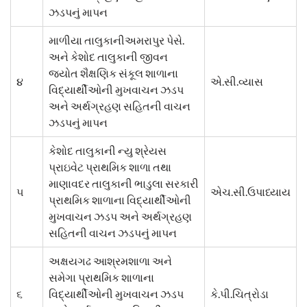
ઝડપનું માપન
માળીયા તાલુકાનીઅમરાપુર પેસે.
અને કેશોદ તાલુકાની જીવન
જ્યોત શૈક્ષણિક સંકૂલ શાળાના
૪
એ.સી.વ્યાસ
વિદ્યાર્થીઓની મુખવાચન ઝડપ
અને અર્થગ્રહણ સહિતની વાચન
ઝડપનું માપન
કેશોદ તાલુકાની ન્યુ શ્રેયસ
પ્રાઇવેટ પ્રાથમિક શાળા તથા
માણાવદર તાલુકાની ભાડુલા સરકારી
૫
એચ.સી.ઉપાધ્યાય
પ્રાથમિક શાળાના વિદ્યાર્થીઓની
મુખવાચન ઝડપ અને અર્થગ્રહણ
સહિતની વાચન ઝડપનું માપન
અક્ષયગઢ આશ્રમશાળા અને
સમેગા પ્રાથમિક શાળાના
૬
વિદ્યાર્થીઓની મુખવાચન ઝડપ
કે.પી.ચિત્રોડા