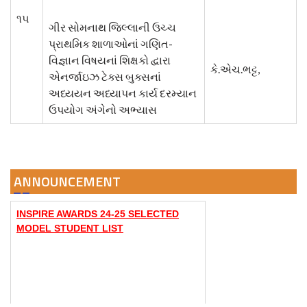
૧૫
ગીર સોમનાથ જિલ્લાની ઉચ્ચ
પ્રાથમિક શાળાઓનાં ગણિત-
વિજ્ઞાન વિષયનાં શિક્ષકો દ્વારા
કે.એચ.ભટ્ટ,
એનર્જાઇઝ ટેક્સ બુક્સનાં
અધ્યયન અધ્યાપન કાર્ય દરમ્યાન
ઉપયોગ અંગેનો અભ્યાસ
INSPIRE AWARDS 24-25 SELECTED
MODEL STUDENT LIST
ANNOUNCEMENT
વિજ્ઞાન ગણિત પર્યાવરણ પ્રદર્શન ૨૦૨૫-૨૬
વિષયો