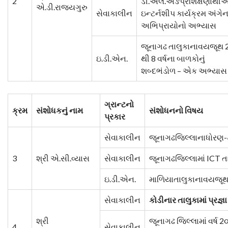
2
ડી.એલ.એઙપ્રશિક્ષણાર્થી
એ.ડી.રાજયગુરુ
સેવાકાલીન
ઇન્ટર્નશીપ કાર્યક્રમ અંગેન
અભિપ્રાયોનો અભ્યાસ
જૂનાગઢ તાલુકાનાવયજૂથ 
ઇ.ડી.એન.
થી 8 વર્ષના બાળકોનું
શબ્દભંડોળ – એક અભ્યાસ
ગ્રાન્ટનો
ક્રમ
સંશોધકનું નામ
સંશોધનનો વિષય
પ્રકાર
સેવાકાલીન
જૂનાગઢજિલ્લાનાધોરણ
3
શ્રી એ.સી.વ્યાસ
સેવાકાલીન
જૂનાગઢજિલ્લામાં IC
ઇ.ડી.એન.
માળિયાતાલુકાનાવયજૂથ 
સેવાકાલીન
કોડીનાર તાલુકામાં
પ્રજ્
શ્રી
જૂનાગઢ જિલ્લામાં વર્ષ
4
સેવાકાલીન