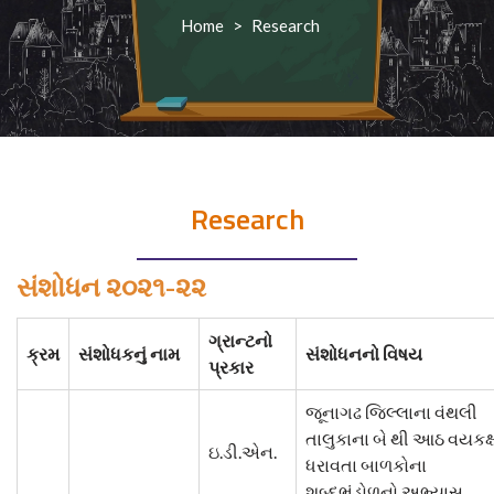
Home
>
Research
Research
સંશોધન ૨૦૨૧-૨૨
ગ્રાન્ટનો
ક્રમ
સંશોધકનું નામ
સંશોધનનો વિષય
પ્રકાર
જૂનાગઢ જિલ્લાના વંથલી
તાલુકાના બે થી આઠ વયકક્
ઇ.ડી.એન.
ધરાવતા બાળકોના
શબ્દભંડોળનો અભ્યાસ.