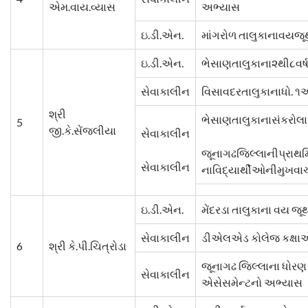
એમ.વાય.વ્યાસ
અભ્યાસ
ઇ.ડી.એન.
માંગરોળ તાલુકાનાવયજૂથ
ઇ.ડી.એન.
ભેસાણતાલુકાના૨થી૮વર
સેવાકાલીન
વિસાવદરતાલુકાનાધો. 
શ્રી
ભેસાણતાલુકાનાસંકરોલ
5
જી.કે.સેંજલીયા
સેવાકાલીન
જૂનાગઢજિલ્લાનીપ્રાથમ
સેવાકાલીન
નાવિદ્યાર્થીઓનીમુખ
ઇ.ડી.એન.
મેંદરડા તાલુકાના વય જૂ
સેવાકાલીન
ડીએલએડ કોલેજ કક્ષા
6
શ્રી કે.પી.ચિત્રોડા
જૂનાગઢ જિલ્લાના ધોર
સેવાકાલીન
એસેસમેન્ટનો અભ્યાસ