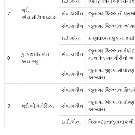
ઇ.ડી.એન.
૨ થી ૮ વર્ષના બાળકોના
શ્રી
7
સેવાકાલીન
જૂનાગઢ જિલ્લાની પ્રાથ
એચ.સી.ઉપાધ્યાય
સેવાકાલીન
જૂનાગઢ જિલ્લાના આંગણવ
ઇ.ડી.એન.
માણાવદર તાલુકાના ૨ થી
જૂનાગઢ જિલ્લાના કેશોદ
કુ. કાશ્મીરાબેન
સેવાકાલીન
8
માં થયેલ કામગીરીનો અ
એચ. ભટ્ટ
જુનાગઢ જીલ્લામાં ધોર
સેવાકાલીન
અભ્યાસ
સેવાકાલીન
જૂનાગઢ જિલ્લાના શિક્
જૂનાગઢ જિલ્લાના ધોરણ
9
શ્રી બી.કે.મેસિયા
સેવાકાલીન
અભ્યાસ
ઇ.ડી.એન.
વિસાવદર તાલુકાના ૨ થી