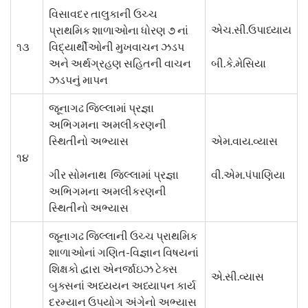
વિસાવદર તાલુકાની ઉચ્ચ
એચ.સી.ઉપાધ્યાય
પ્રાથમિક શાળાઓના ધોરણ ૭ નાં
૧૩
વિદ્યાર્થીઓની મુખવાચન ઝડપ
અને અર્થગ્રહણ સહિતની વાચન
બી.કે.મેસિયા
ઝડપનું માપન
જૂનાગઢ જિલ્લામાં પ્રજ્ઞા
અભિગમના અમલીકરણની
સ્થિતીનો અભ્યાસ
એમ.વાય.વ્યાસ
૧૪
ગીર સોમનાથ જિલ્લામાં પ્રજ્ઞા
વી.એમ.પંપાણિયા
અભિગમના અમલીકરણની
સ્થિતીનો અભ્યાસ
જૂનાગઢ જિલ્લાની ઉચ્ચ પ્રાથમિક
શાળાઓનાં ગણિત-વિજ્ઞાન વિષયનાં
શિક્ષકો દ્વારા એનર્જાઇઝ ટેક્સ
એ.સી.વ્યાસ
બુક્સનાં અધ્યયન અધ્યાપન કાર્ય
દરમ્યાન ઉપયોગ અંગેનો અભ્યાસ