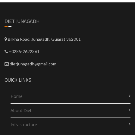
DIET JUNAGADH
Bilkha Road, Junagadh, Gujarat 362001
+0285-2622361
dietjunagadh@gmail.com
QUICK LINKS
Home
About Diet
Infrastructure