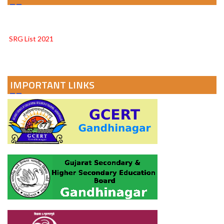
PARAKH 24 DISTRICT REPORT CARD
SRG List 2021
IMPORTANT LINKS