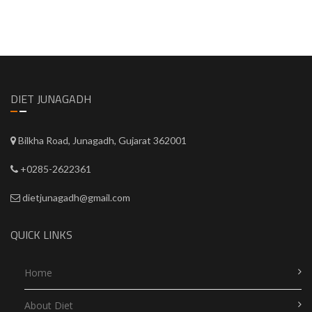
DIET JUNAGADH
Bilkha Road, Junagadh, Gujarat 362001
+0285-2622361
dietjunagadh@gmail.com
QUICK LINKS
Home
About Diet