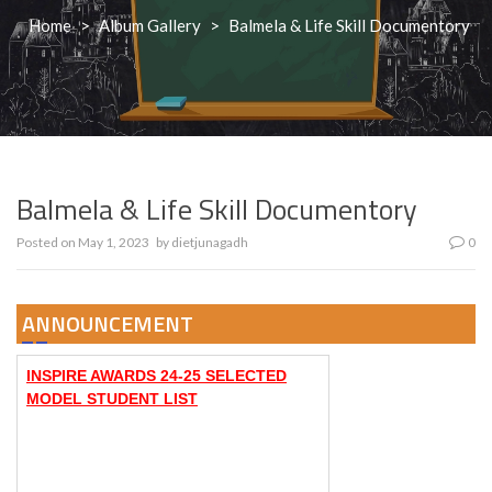
Home
>
Album Gallery
>
Balmela & Life Skill Documentory
Balmela & Life Skill Documentory
Posted on
May 1, 2023
by
dietjunagadh
0
ANNOUNCEMENT
INSPIRE AWARDS 24-25 SELECTED
MODEL STUDENT LIST